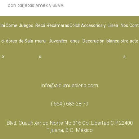
con tarjetas Amex y BBVA
Ini
Come
Juegos
Recá
Recámaras
Colch
Accesorios y
Línea
Nos
Cont
ci
dores
de Sala
mara
Juveniles
ones
Decoración
blanca
otro
acto
o
s
s
info@aldumuebleria.com
( 664 ) 683 28 79
Blvd. Cuauhtémoc Norte No.316 Col.Libertad C.P.22400
Tijuana, B.C. México