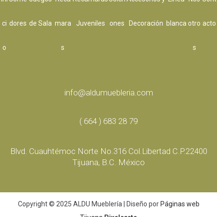
ci
dores
de Sala
mara
Juveniles
ones
Decoración
blanca
otro
acto
o
s
s
info@aldumuebleria.com
( 664 ) 683 28 79
Blvd. Cuauhtémoc Norte No.316 Col.Libertad C.P.22400
Tijuana, B.C. México
Copyright © 2025 ALDU Mueblería | Diseño por
Páginas web