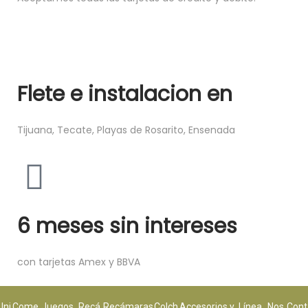
Flete e instalacion en
Tijuana, Tecate, Playas de Rosarito, Ensenada
6 meses sin intereses
con tarjetas Amex y BBVA
Ini
Come
Juegos
Recá
Recámaras
Colch
Accesorios y
Línea
Nos
Cont