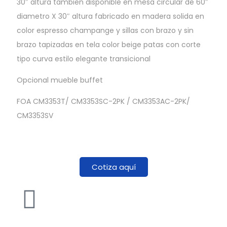
30″ altura tambien disponible en mesa circular de 60″
diametro X 30″ altura fabricado en madera solida en
color espresso champange y sillas con brazo y sin
brazo tapizadas en tela color beige patas con corte
tipo curva estilo elegante transicional
Opcional mueble buffet
FOA CM3353T/ CM3353SC-2PK / CM3353AC-2PK/
CM3353SV
Cotiza aquí