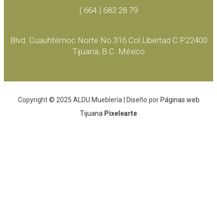
( 664 ) 683 28 79
Blvd. Cuauhtémoc Norte No.316 Col.Libertad C.P.22400
Tijuana, B.C. México
Copyright © 2025 ALDU Mueblería | Diseño por
Páginas web
Tijuana
Pixelearte