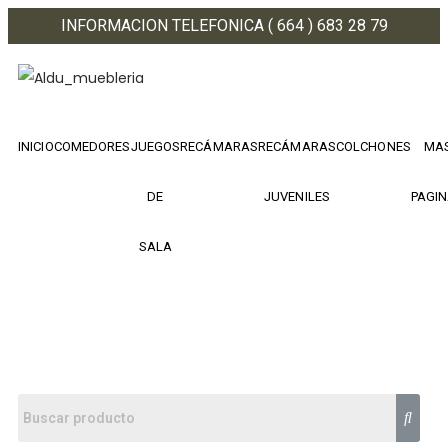
INFORMACION TELEFONICA ( 664 ) 683 28 79
INICIO
COMEDORES
JUEGOS
RECÁMARAS
RECÁMARAS
COLCHONES
MA
DE
JUVENILES
PAGI
SALA